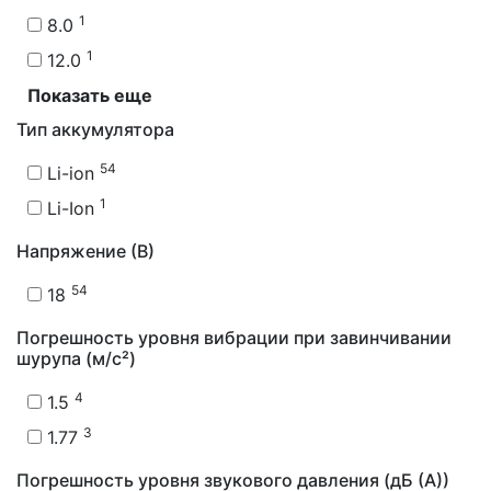
1
8.0
1
12.0
Показать еще
Тип аккумулятора
54
Li-ion
1
Li-Ion
Напряжение (В)
54
18
Погрешность уровня вибрации при завинчивании
шурупа (м/с²)
4
1.5
3
1.77
Погрешность уровня звукового давления (дБ (А))