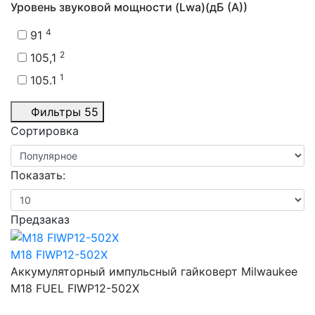
Уровень звуковой мощности (Lwa)(дБ (А))
4
91
2
105,1
1
105.1
Фильтры
55
Сортировка
Показать:
Предзаказ
M18 FIWP12-502X
Аккумуляторный импульсный гайковерт Milwaukee
M18 FUEL FIWP12-502X