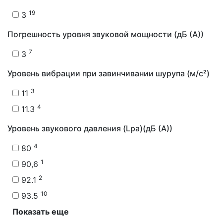
19
3
Погрешность уровня звуковой мощности (дБ (А))
7
3
Уровень вибрации при завинчивании шурупа (м/с²)
3
11
4
11.3
Уровень звукового давления (Lpa)(дБ (А))
4
80
1
90,6
2
92.1
10
93.5
Показать еще