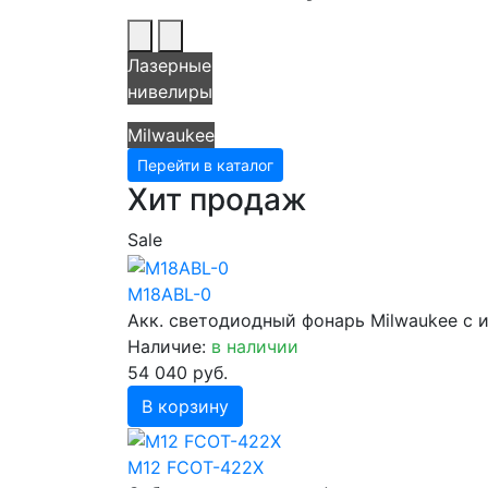
Лазерные
нивелиры
Milwaukee
Перейти в каталог
Хит продаж
Sale
M18ABL-0
Акк. светодиодный фонарь Milwaukee с 
Наличие:
в наличии
54 040 руб.
В корзину
M12 FCOT-422X