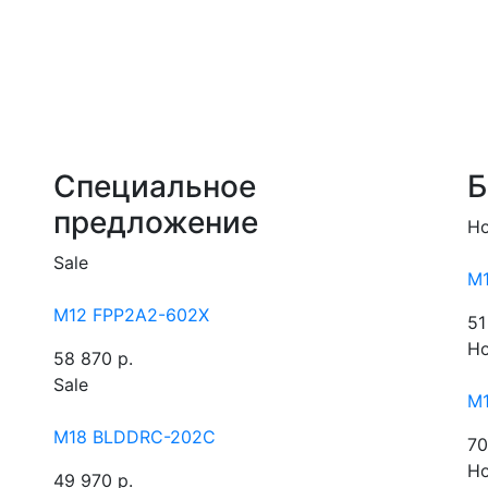
Специальное
Б
предложение
Ho
Sale
M
M12 FPP2A2-602X
51
Ho
58 870 р.
Sale
M
M18 BLDDRC-202C
70
Ho
49 970 р.