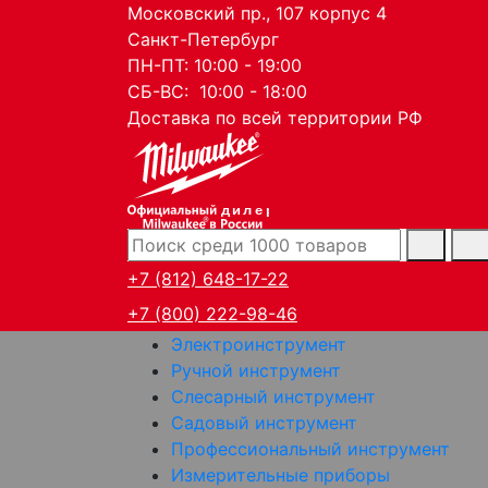
Московский пр., 107 корпус 4
Санкт-Петербург
ПН-ПТ: 10:00 - 19:00
СБ-ВС: 10:00 - 18:00
Доставка по всей территории РФ
дилер
+7 (812) 648-17-22
+7 (800) 222-98-46
Электроинструмент
Ручной инструмент
Слесарный инструмент
Садовый инструмент
Профессиональный инструмент
Измерительные приборы