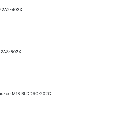
P2A2-402X
P2A3-502X
waukee M18 BLDDRC-202C