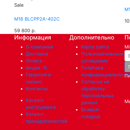
Sale
M1
M18 BLCPP2A-402C
10
59 800 р.
Информация
Дополнительно
П
О компании
Карта сайта
Mi
Ва
Доставка
Пользовательское
Оплата
соглашение
Акции
%
Политика
Гарантия и
конфиденциальност
Пи
сервис
Согласие на
Контакты
обработку
персональных
Каталог
Мы
данных
инструмента
Возврат
Каталог
товаров
принадлежностей