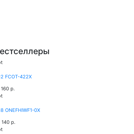
естселлеры
t
12 FCOT-422X
 160 р.
t
18 ONEFHIWF1-0X
 140 р.
t