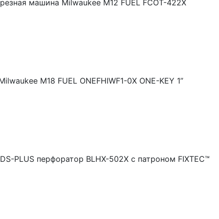
резная машина Milwaukee M12 FUEL FCOT-422X
Milwaukee M18 FUEL ONEFHIWF1-0X ONE-KEY 1”
DS-PLUS перфоратор BLHX-502X с патроном FIXTEC™