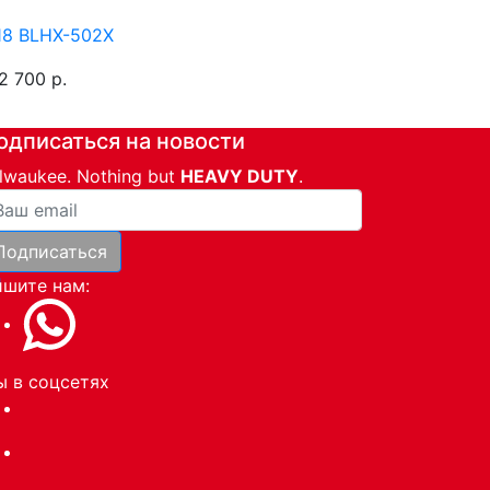
8 BLHX-502X
2 700 р.
одписаться на новости
lwaukee. Nothing but
HEAVY DUTY
.
ша почта
Подписаться
и
шите нам:
 в соцсетях