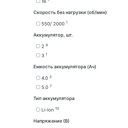
16
Скорость без нагрузки (об/мин)
1
550/ 2000
Аккумулятор, шт.
9
2
1
3
Емкость аккумулятора (Ач)
3
4.0
7
5.0
Тип аккумулятора
10
Li-ion
Напряжение (В)