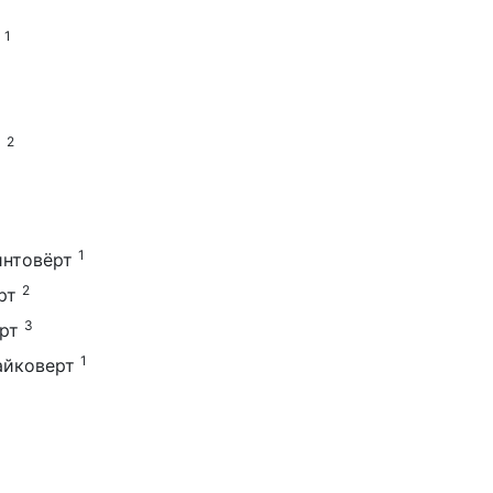
1
2
т
1
интовёрт
2
рт
3
рт
1
айковерт