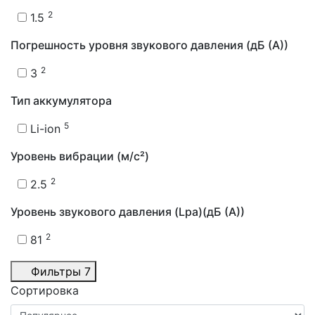
2
1.5
Погрешность уровня звукового давления (дБ (А))
2
3
Тип аккумулятора
5
Li-ion
Уровень вибрации (м/с²)
2
2.5
Уровень звукового давления (Lpa)(дБ (А))
2
81
Фильтры
7
Сортировка