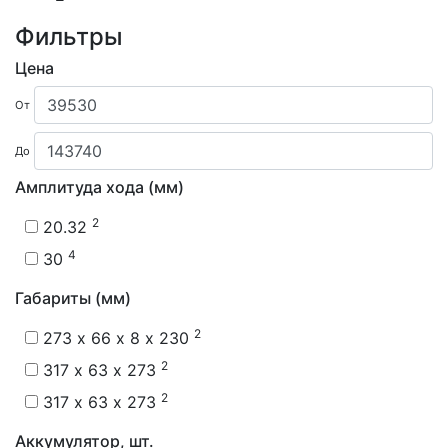
Фильтры
Цена
От
До
Амплитуда хода (мм)
2
20.32
4
30
Габариты (мм)
2
273 x 66 x 8 x 230
2
317 x 63 x 273
2
317 х 63 х 273
Аккумулятор, шт.