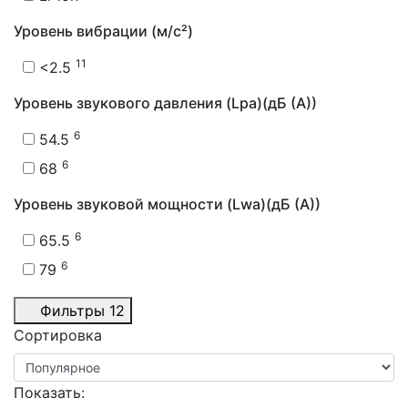
Уровень вибрации (м/с²)
11
<2.5
Уровень звукового давления (Lpa)(дБ (А))
6
54.5
6
68
Уровень звуковой мощности (Lwa)(дБ (А))
6
65.5
6
79
Фильтры
12
Сортировка
Показать: