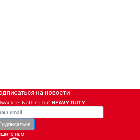
одписаться на новости
lwaukee. Nothing but
HEAVY DUTY
.
ша почта
Подписаться
и
шите нам: