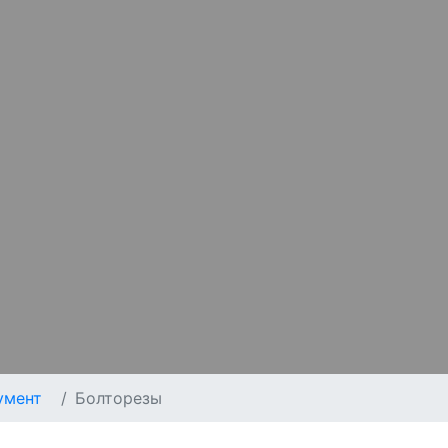
умент
Болторезы