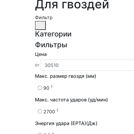
Для гвоздей
Фильтр
Категории
Фильтры
Цена
От
Макс. размер гвоздя (мм)
1
90
Макс. частота ударов (уд/мин)
1
2700
Энергия удара (EPTA)(Дж)
1