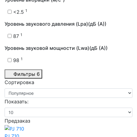
1
<2.5
Уровень звукового давления (Lpa)(дБ (А))
1
87
Уровень звуковой мощности (Lwa)(дБ (А))
1
98
Фильтры
6
Сортировка
Показать:
Предзаказ
PJ 710