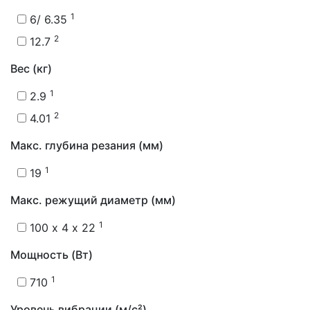
1
6/ 6.35
2
12.7
Вес (кг)
1
2.9
2
4.01
Макс. глубина резания (мм)
1
19
Макс. режущий диаметр (мм)
1
100 x 4 x 22
Мощность (Вт)
1
710
Уровень вибрации (м/с²)