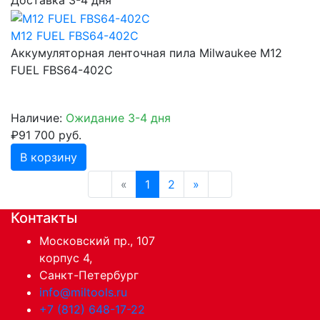
M12 FUEL FBS64-402C
Аккумуляторная ленточная пила Milwaukee M12
FUEL FBS64-402C
Наличие:
Ожидание 3-4 дня
₽91 700 руб.
В корзину
«
1
2
»
Контакты
Московский пр., 107
корпус 4,
Санкт-Петербург
info@miltools.ru
+7 (812) 648-17-22