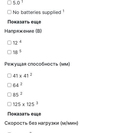
1
5.0
1
No batteries supplied
Показать еще
Напряжение (В)
4
12
5
18
Режущая способность (мм)
2
41 x 41
2
64
2
85
3
125 x 125
Показать еще
Скорость без нагрузки (м/мин)