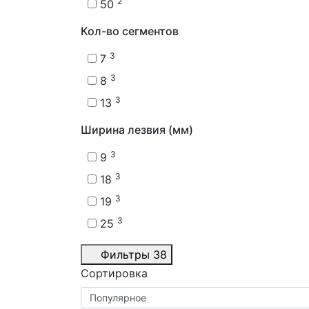
2
50
Кол-во сегментов
3
7
3
8
3
13
Ширина лезвия (мм)
3
9
3
18
3
19
3
25
Фильтры
38
Сортировка