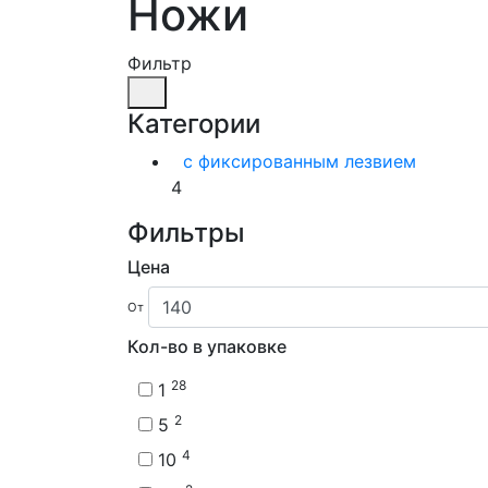
Ножи
Фильтр
Категории
с фиксированным лезвием
4
Фильтры
Цена
От
Кол-во в упаковке
28
1
2
5
4
10