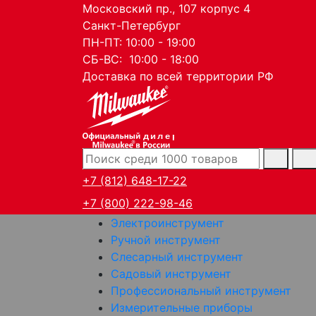
Московский пр., 107 корпус 4
Санкт-Петербург
ПН-ПТ: 10:00 - 19:00
СБ-ВС: 10:00 - 18:00
Доставка по всей территории РФ
дилер
+7 (812) 648-17-22
+7 (800) 222-98-46
Электроинструмент
Ручной инструмент
Слесарный инструмент
Садовый инструмент
Профессиональный инструмент
Измерительные приборы