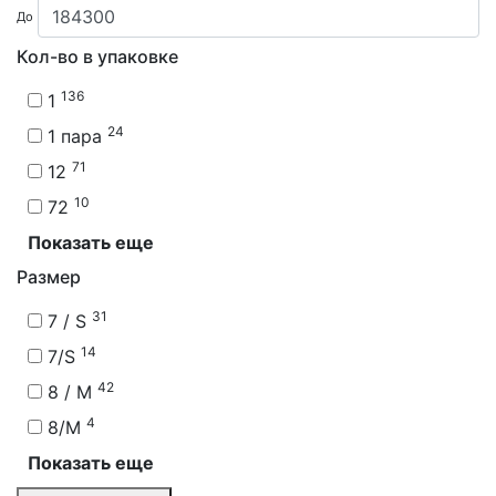
До
Кол-во в упаковке
136
1
24
1 пара
71
12
10
72
Показать еще
Размер
31
7 / S
14
7/S
42
8 / M
4
8/M
Показать еще