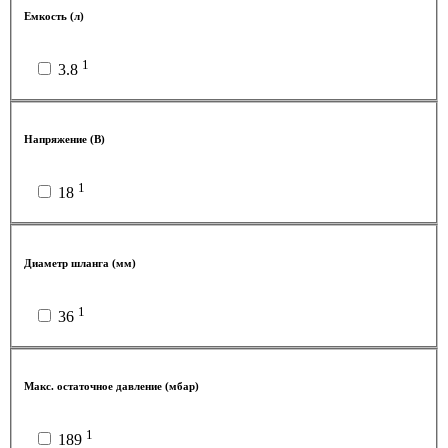
Емкость (л)
1
3.8
Напряжение (В)
1
18
Диаметр шланга (мм)
1
36
Макс. остаточное давление (мбар)
1
189