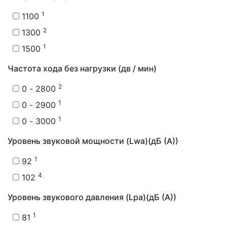
1
1100
2
1300
1
1500
Частота хода без нагрузки (дв / мин)
2
0 - 2800
1
0 - 2900
1
0 - 3000
Уровень звуковой мощности (Lwa)(дБ (А))
1
92
4
102
Уровень звукового давления (Lpa)(дБ (А))
1
81