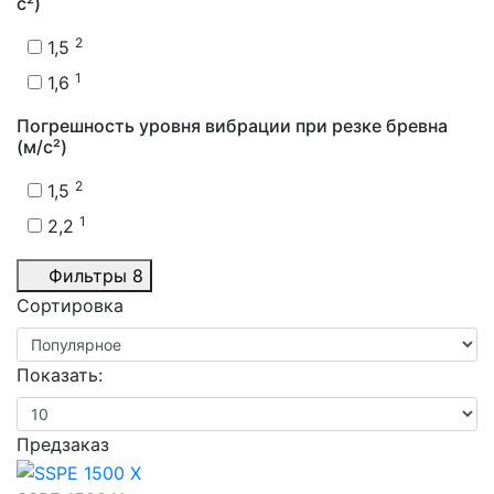
с²)
2
1,5
1
1,6
Погрешность уровня вибрации при резке бревна
(м/с²)
2
1,5
1
2,2
Фильтры
8
Сортировка
Показать:
Предзаказ