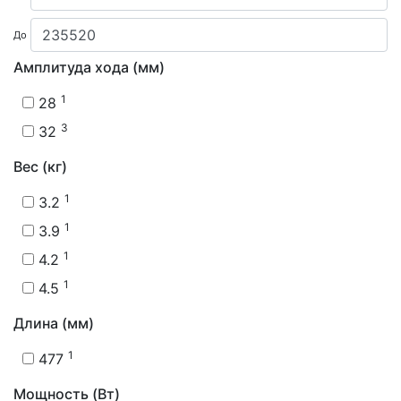
До
Амплитуда хода (мм)
1
28
3
32
Вес (кг)
1
3.2
1
3.9
1
4.2
1
4.5
Длина (мм)
1
477
Мощность (Вт)