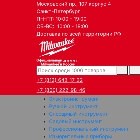
Московский пр., 107 корпус 4
Санкт-Петербург
ПН-ПТ: 10:00 - 19:00
СБ-ВС: 10:00 - 18:00
Доставка по всей территории РФ
дилер
+7 (812) 648-17-22
+7 (800) 222-98-46
Электроинструмент
Ручной инструмент
Слесарный инструмент
Садовый инструмент
Профессиональный инструмент
Измерительные приборы