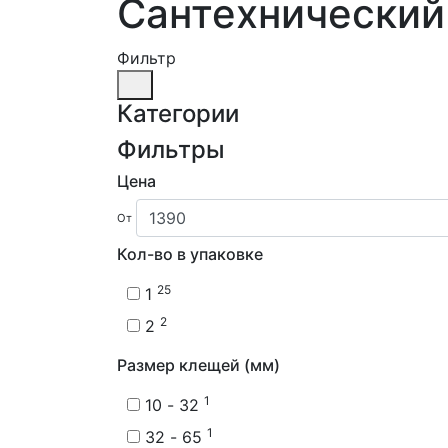
Сантехнический
Фильтр
Категории
Фильтры
Цена
От
Кол-во в упаковке
25
1
2
2
Размер клещей (мм)
1
10 - 32
1
32 - 65