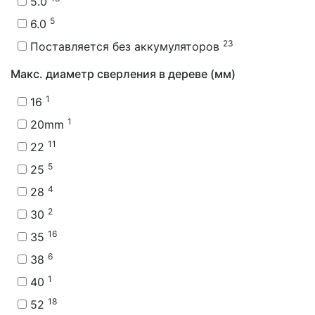
5.0
5
6.0
23
Поставляется без аккумуляторов
Макс. диаметр сверления в дереве (мм)
1
16
1
20mm
11
22
5
25
4
28
2
30
16
35
6
38
1
40
18
52