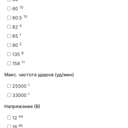
10
60
10
60.5
4
82
1
85
2
90
8
135
11
158
Макс. частота ударов (уд/мин)
1
25500
1
33000
Напряжение (В)
44
12
65
18