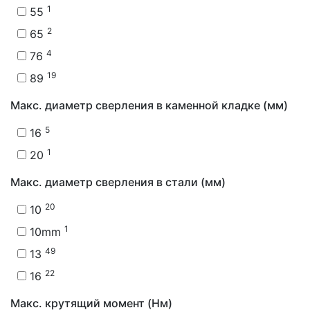
1
55
2
65
4
76
19
89
Макс. диаметр сверления в каменной кладке (мм)
5
16
1
20
Макс. диаметр сверления в стали (мм)
20
10
1
10mm
49
13
22
16
Макс. крутящий момент (Нм)