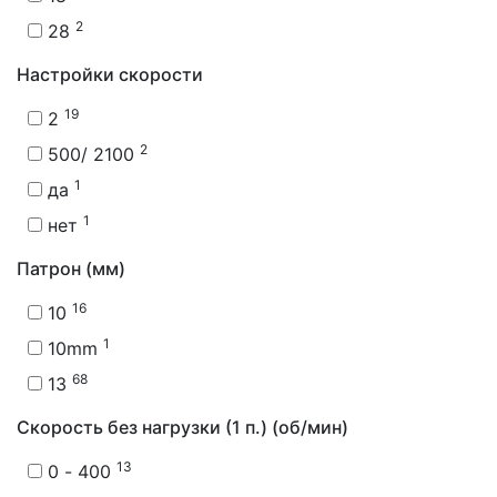
2
28
Настройки скорости
19
2
2
500/ 2100
1
да
1
нет
Патрон (мм)
16
10
1
10mm
68
13
Скорость без нагрузки (1 п.) (об/мин)
13
0 - 400