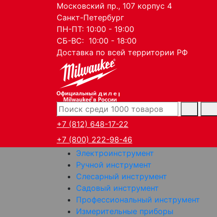
Московский пр., 107 корпус 4
Санкт-Петербург
ПН-ПТ: 10:00 - 19:00
СБ-ВС: 10:00 - 18:00
Доставка по всей территории РФ
дилер
+7 (812) 648-17-22
+7 (800) 222-98-46
Электроинструмент
Ручной инструмент
Слесарный инструмент
Садовый инструмент
Профессиональный инструмент
Измерительные приборы