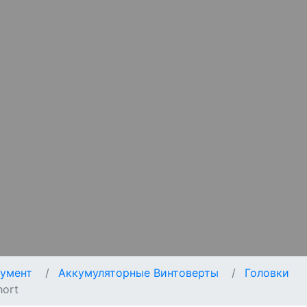
умент
Аккумуляторные Винтоверты
Головки
hort