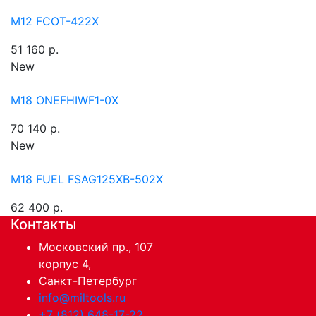
M12 FCOT-422X
51 160 р.
New
M18 ONEFHIWF1-0X
70 140 р.
New
M18 FUEL FSAG125XB-502X
62 400 р.
Контакты
Московский пр., 107
корпус 4,
Санкт-Петербург
info@miltools.ru
+7 (812) 648-17-22