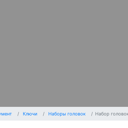
умент
Ключи
Наборы головок
Набор головок 