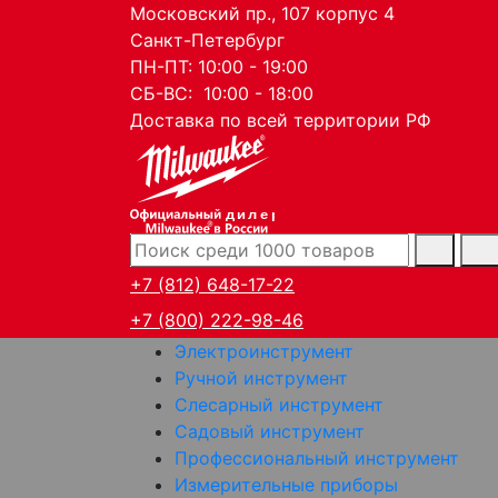
Московский пр., 107 корпус 4
Санкт-Петербург
ПН-ПТ: 10:00 - 19:00
СБ-ВС: 10:00 - 18:00
Доставка по всей территории РФ
дилер
+7 (812) 648-17-22
+7 (800) 222-98-46
Электроинструмент
Ручной инструмент
Слесарный инструмент
Садовый инструмент
Профессиональный инструмент
Измерительные приборы