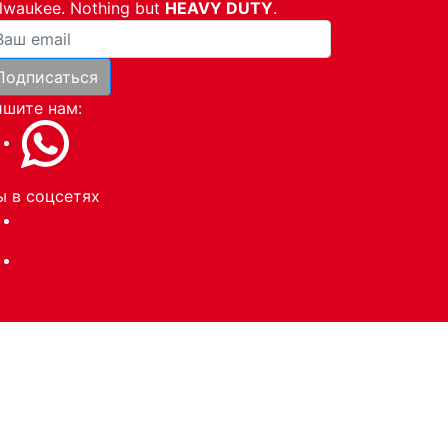
lwaukee. Nothing but
HEAVY DUTY
.
ша почта
Подписаться
и
шите нам:
 в соцсетях