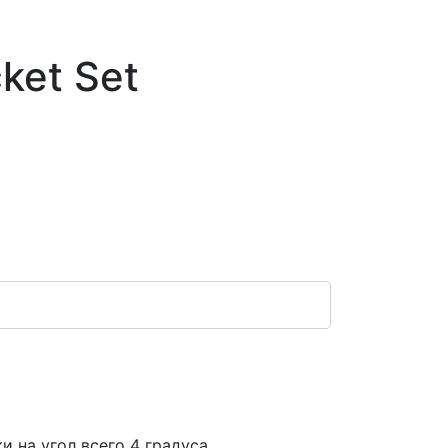
ket Set
 на угол всего 4 градуса.