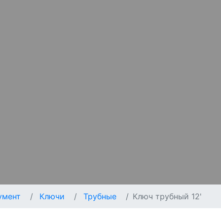
умент
Ключи
Трубные
Ключ трубный 12'