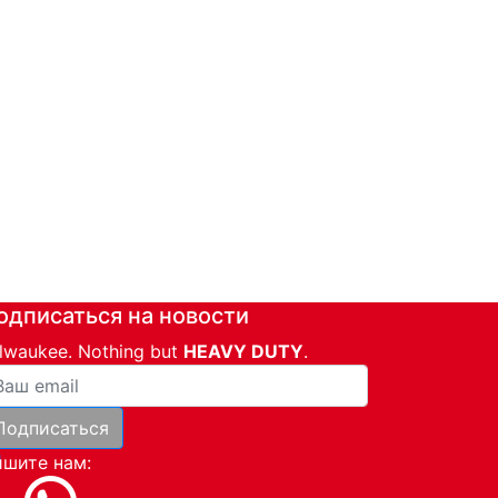
одписаться на новости
lwaukee. Nothing but
HEAVY DUTY
.
ша почта
Подписаться
и
шите нам: