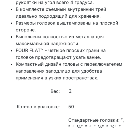
рукоятки на угол всего 4 градуса.
В комплекте съемный внутренний трей
идеально подходящий для хранения.
Размеры головок выштампованы на плоской
стороне.
Выполнены полностью из металла для
максимальной надежности.
FOUR FLAT™ - четыре плоских грани на
головке предотвращают укатывание.
Компактный дизайн головы с переключателем
направления заподлицо для удобства
применения в узких пространствах.
Вес:
Кол-во в упаковке:
50
Стандартные головки:
″,
″,
″, ¼″,
″,
″,
″, ¼″,
″, ¼″,
″,