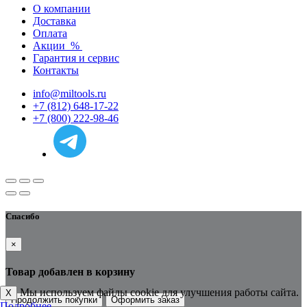
О компании
Доставка
Оплата
Акции
%
Гарантия и сервис
Контакты
info@miltools.ru
+7 (812) 648-17-22
+7 (800) 222-98-46
Спасибо
×
Товар добавлен в корзину
Мы используем файлы cookie для улучшения работы сайта.
X
Продолжить покупки
Оформить заказ
Подробнее