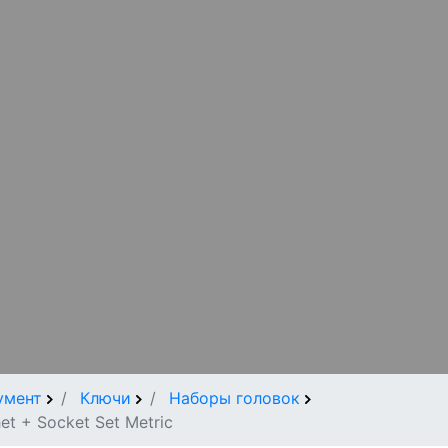
умент
Ключи
Наборы головок
et + Socket Set Metric