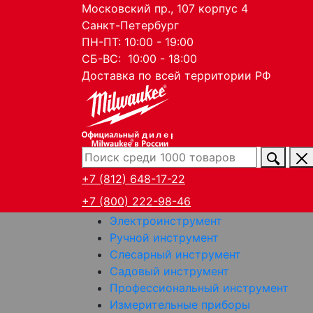
Московский пр., 107 корпус 4
Санкт-Петербург
ПН-ПТ: 10:00 - 19:00
СБ-ВС: 10:00 - 18:00
Доставка по всей территории РФ
дилер
+7 (812) 648-17-22
+7 (800) 222-98-46
Электроинструмент
Ручной инструмент
Слесарный инструмент
Садовый инструмент
Профессиональный инструмент
Измерительные приборы