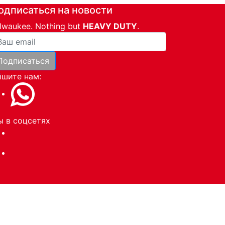
одписаться на новости
lwaukee. Nothing but
HEAVY DUTY
.
ша почта
Подписаться
и
шите нам:
 в соцсетях