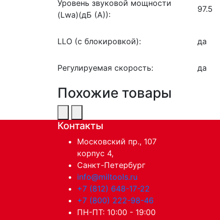
Уровень звуковой мощности
97.5
(Lwa)(дБ (А)):
LLO (с блокировкой):
да
Регулируемая скорость:
да
Похожие товары
Контакты
Московский пр., 107
корпус 4,
Санкт-Петербург
info@miltools.ru
+7 (812) 648-17-22
+7 (800) 222-98-46
ПН-ПТ: 10:00 - 19:00