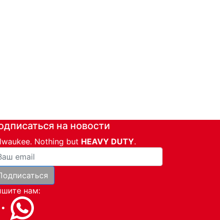
одписаться на новости
lwaukee. Nothing but
HEAVY DUTY
.
ша почта
Подписаться
и
шите нам: