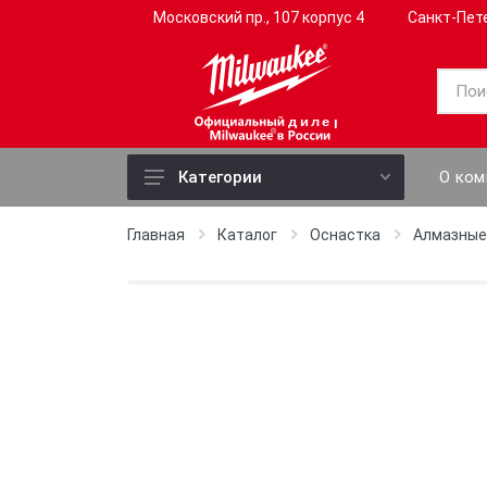
Московский пр., 107 корпус 4
Санкт-Пет
дилер
О ком
Категории
Электроинструмент
Главная
Каталог
Оснастка
Алмазные
Ручной инструмент
Слесарный инструмент
Садовый инструмент
Профессиональный
инструмент
Измерительные приборы
Оснастка