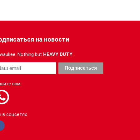
одписаться на новости
lwaukee. Nothing but
HEAVY DUTY
.
ша почта
Подписаться
шите нам:
 в соцсетях