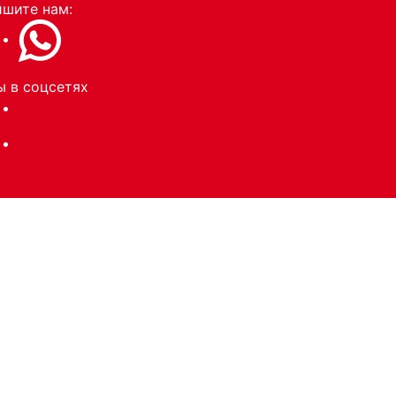
и
шите нам:
 в соцсетях