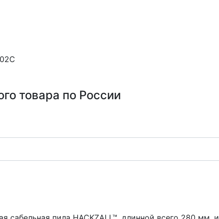
202C
ого товара по России
я сабельная пила HACKZALL™, длинной всего 280 мм, и