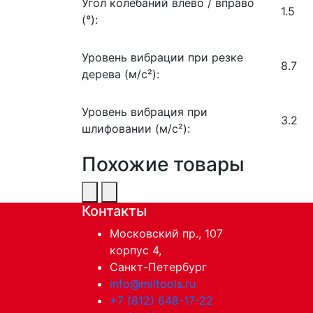
Угол колебаний влево / вправо
1.5
(°):
Уровень вибрации при резке
8.7
дерева (м/с²):
Уровень вибрация при
3.2
шлифовании (м/с²):
Похожие товары
Контакты
Московский пр., 107
корпус 4,
Санкт-Петербург
info@miltools.ru
+7 (812) 648-17-22