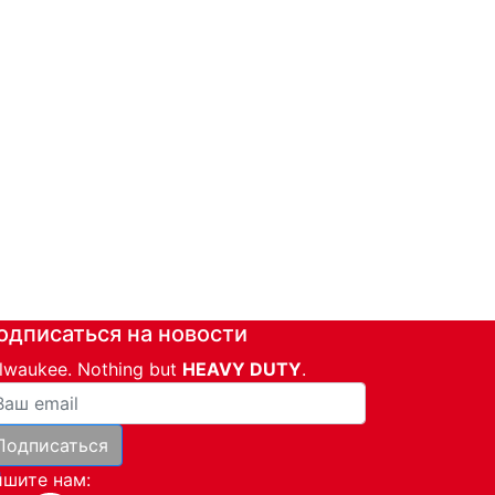
одписаться на новости
lwaukee. Nothing but
HEAVY DUTY
.
ша почта
Подписаться
и
шите нам: