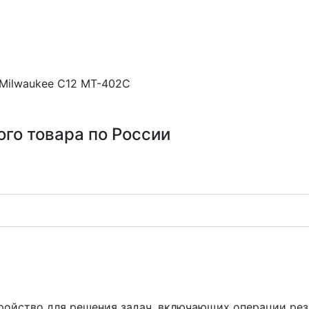
Milwaukee C12 MT-402C
ого товара по России
ройство для решения задач, включающих операции резк