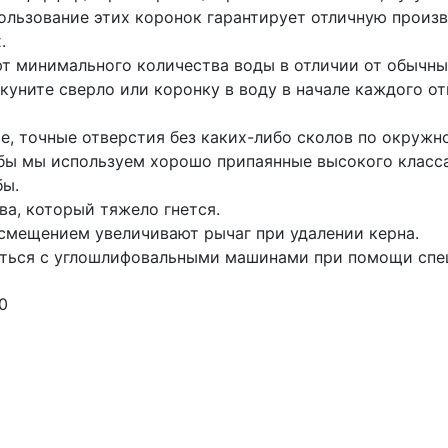
пользование этих коронок гарантирует отличную произ
.
т минимального количества воды в отличии от обычны
куните сверло или коронку в воду в начале каждого от
е, точные отверстия без каких-либо сколов по окружн
жбы мы используем хорошо припаянные высокого класс
бы.
ва, который тяжело гнется.
 смещением увеличивают рычаг при удалении керна.
аться с углошлифовальными машинами при помощи спец
10