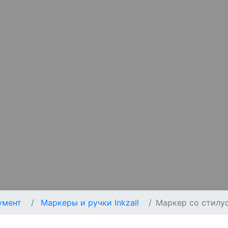
умент
Маркеры и ручки Inkzall
Маркер со стилус