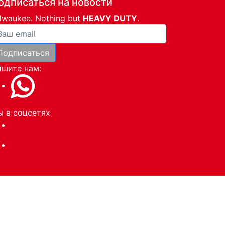
одписаться на новости
lwaukee. Nothing but
HEAVY DUTY
.
ша почта
Подписаться
и
шите нам:
 в соцсетях