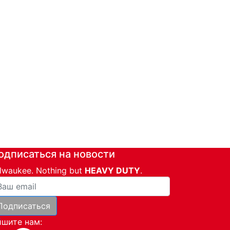
одписаться на новости
lwaukee. Nothing but
HEAVY DUTY
.
ша почта
Подписаться
и
шите нам: