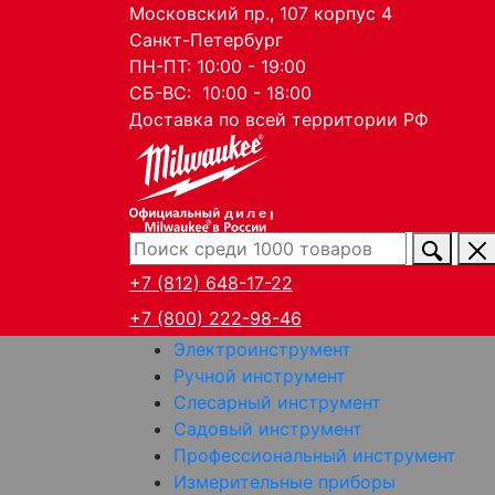
Московский пр., 107 корпус 4
Санкт-Петербург
ПН-ПТ: 10:00 - 19:00
СБ-ВС: 10:00 - 18:00
Доставка по всей территории РФ
дилер
+7 (812) 648-17-22
+7 (800) 222-98-46
Электроинструмент
Ручной инструмент
Слесарный инструмент
Садовый инструмент
Профессиональный инструмент
Измерительные приборы