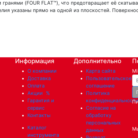
 гранями (FOUR FLAT™), что предотвращает её скатыва
елия указаны прямо на одной из плоскостей. Поверхно
Информация
Дополнительно
П
О компании
Карта сайта
Mi
Ва
Доставка
Пользовательское
Оплата
соглашение
Акции
%
Политика
Гарантия и
конфиденциальност
Пи
сервис
Согласие на
Контакты
обработку
персональных
Каталог
Мы
данных
инструмента
Возврат