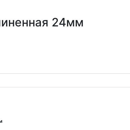
длиненная 24мм
м