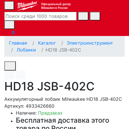
Официальный дилер
Milwaukee в России
0
Главная
Каталог
Электроинструмент
Лобзики
HD18 JSB-402C
HD18 JSB-402C
Аккумуляторный лобзик Milwaukee HD18 JSB-402С
Артикул: 4933426660
Наличие:
Предзаказ
Бесплатная доставка этого
товара по России