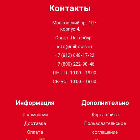
Частота ударов (уд/
0 - 2450
Контакты
мин):
Московский пр., 107
Скорость без нагрузки
корпус 4,
0 - 1450
(об/мин):
Санкт-Петербург
info@miltools.ru
Емкость аккумулятора
Поставляется без
+7 (812) 648-17-22
аккумуляторов
(Ач):
+7 (800) 222-98-46
ПН-ПТ: 10:00 - 19:00
Тип аккумулятора:
Li-ion
СБ-ВС: 10:00 - 18:00
Напряжение (В):
28
Информация
Дополнительно
Погрешность уровня
вибрации при
О компании
Карта сайта
1.5
завинчивании шурупа
Доставка
Пользовательское
(м/с²):
Оплата
соглашение