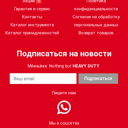
Акции
%
Политика
Погрешность уровня
Гарантия и сервис
конфиденциальности
звукового давления
3
Контакты
Согласие на обработку
(дБ (А)):
Каталог инструмента
персональных данных
Погрешность уровня
Каталог принадлежностей
Возврат товаров
звуковой мощности
3
(дБ (А)):
Подписаться на новости
Уровень вибрации при
Milwaukee. Nothing but
HEAVY DUTY
.
завинчивании шурупа
11.3
(м/с²):
Ваша почта
Подписаться
Уровень звукового
80
Пишите нам:
давления (Lpa)(дБ (А)):
Уровень звуковой
мощности (Lwa)(дБ
91
(А)):
Мы в соцсетях