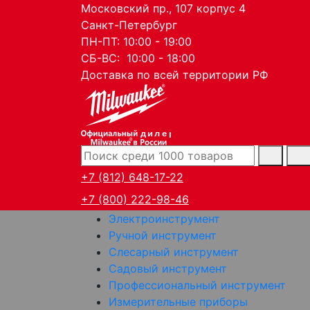
Московский пр., 107 корпус 4
Санкт-Петербург
ПН-ПТ: 10:00 - 19:00
СБ-ВС: 10:00 - 18:00
Доставка по всей территории РФ
дилер
+7 (812) 648-17-22
+7 (800) 222-98-46
Электроинструмент
Ручной инструмент
Слесарный инструмент
Садовый инструмент
Профессиональный инструмент
Измерительные приборы