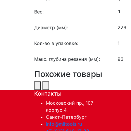
Вес:
Диаметр (мм):
226
Кол-во в упаковке:
1
Макс. глубина резания (мм):
96
Похожие товары
Контакты
Московский пр., 107
корпус 4,
Санкт-Петербург
info@miltools.ru
+7 (812) 648-17-22