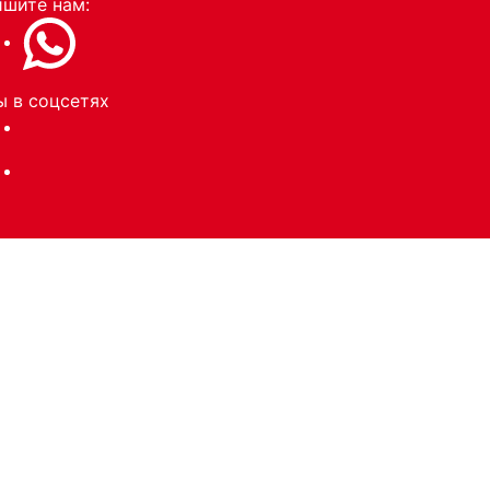
шите нам:
 в соцсетях