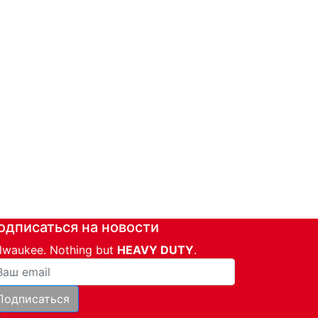
одписаться на новости
lwaukee. Nothing but
HEAVY DUTY
.
ша почта
Подписаться
и