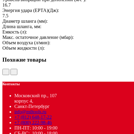
16.7
Энергия удара (EPTA)(Дж):
7.5
Диаметр шланга (мм):
Длина шланга, мм:
Емкость (л):
Макс. остаточное давление (мбар):
Объем воздуха (л/мин):
Объем жидкости (л):
Похожие товары
Контакты
Московский пр., 107
корпус 4,
Санкт-Петербург
info@miltools.ru
+7 (812) 648-17-22
+7 (800) 222-98-46
ПН-ПТ: 10:00 - 19:00
СБ-ВС: 10:00 - 18:00