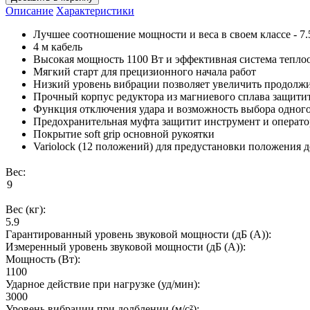
Описание
Характеристики
Лучшее соотношение мощности и веса в своем классе - 7.5
4 м кабель
Высокая мощность 1100 Вт и эффективная система тепл
Мягкий старт для прецизионного начала работ
Низкий уровень вибрации позволяет увеличить продолжи
Прочный корпус редуктора из магниевого сплава защитит
Функция отключения удара и возможность выбора одного
Предохранительная муфта защитит инструмент и оператор
Покрытие soft grip основной рукоятки
Variolock (12 положений) для предустановки положения 
Вес:
Вес (кг):
5.9
Гарантированный уровень звуковой мощности (дБ (А)):
Измеренный уровень звуковой мощности (дБ (А)):
Мощность (Вт):
1100
Ударное действие при нагрузке (уд/мин):
3000
Уровень вибрации при долблении (м/с²):