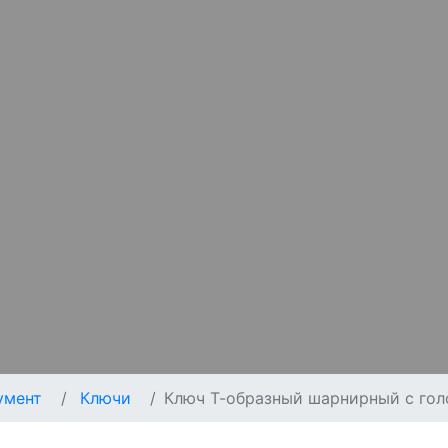
умент
Ключи
Ключ Т-образный шарнирный c гол