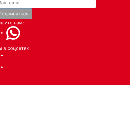
ша почта
Подписаться
и
шите нам:
 в соцсетях