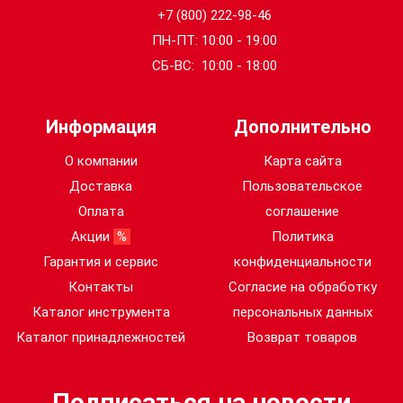
Для аккумулятора Li-
+7 (800) 222-98-46
да
Ion:
ПН-ПТ: 10:00 - 19:00
СБ-ВС: 10:00 - 18:00
Для аккумулятора NiCd:
нет
Информация
Дополнительно
Для аккумулятора
нет
NiMH:
О компании
Карта сайта
Доставка
Пользовательское
Емкость аккумулятора
2.5
Оплата
соглашение
(Ah):
Акции
%
Политика
Гарантия и сервис
конфиденциальности
Емкость аккумулятора
2.5
(Ач):
Контакты
Согласие на обработку
Каталог инструмента
персональных данных
Емкость аккумулятора
Каталог принадлежностей
Возврат товаров
2.5
(Ач) 2:
Подписаться на новости
Тип аккумулятора:
Li-ion