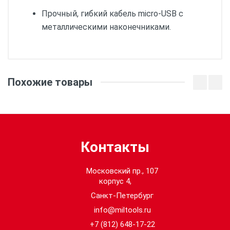
Прочный, гибкий кабель micro-USB с
металлическими наконечниками.
Система:
REDLITHIUM™ USB
Похожие товары
Способ зарядки:
1 аккумулятор
Зарядный порт:
1 x REDLITHIUM™ USB
Контакты
Источник питания:
Сетевой, USB
Московский пр., 107
корпус 4,
Время зарядки:
120
Санкт-Петербург
Время зарядки (min):
120
info@miltools.ru
+7 (812) 648-17-22