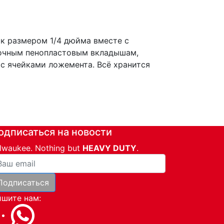
ок размером 1/4 дюйма вместе с
рочным пенопластовым вкладышам,
с ячейками ложемента. Всё хранится
одписаться на новости
lwaukee. Nothing but
HEAVY DUTY
.
ша почта
Подписаться
и
шите нам: