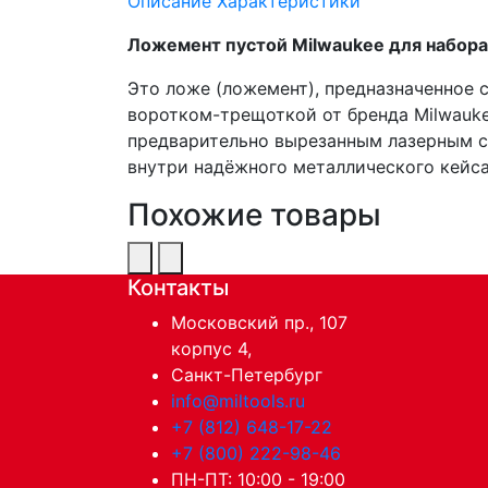
Описание
Характеристики
Ложемент пустой Milwaukee для набора 
Это ложе (ложемент), предназначенное 
воротком-трещоткой от бренда Milwauk
предварительно вырезанным лазерным с
внутри надёжного металлического кейс
Похожие товары
Контакты
Московский пр., 107
корпус 4,
Санкт-Петербург
info@miltools.ru
+7 (812) 648-17-22
+7 (800) 222-98-46
ПН-ПТ: 10:00 - 19:00