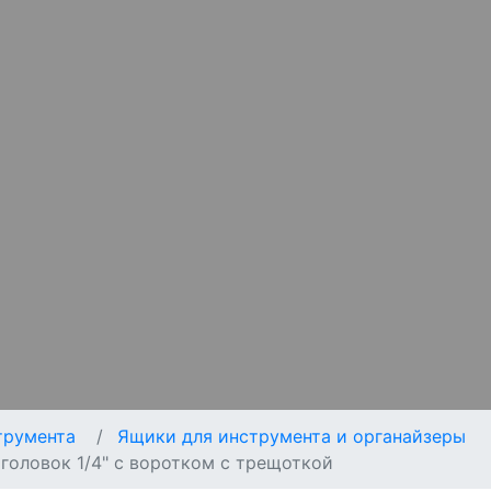
трумента
Ящики для инструмента и органайзеры
 головок 1/4" с воротком с трещоткой