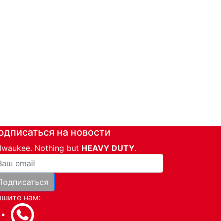
одписаться на новости
lwaukee. Nothing but
HEAVY DUTY
.
ша почта
Подписаться
и
шите нам: