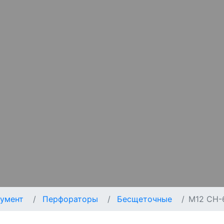
умент
Перфораторы
Бесщеточные
M12 CH-