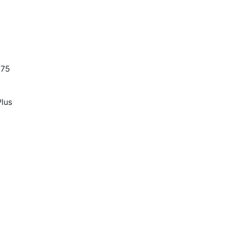
575
lus