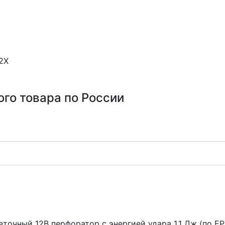
2X
ого товара по России
чный 12В перфоратор с энергией удара 1.1 Дж (по ЕРТА)