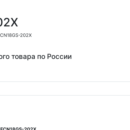
02X
FCN18GS-202X
ого товара по России
2 FCN18GS-202X