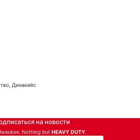
ство, Динакейс
одписаться на новости
lwaukee. Nothing but
HEAVY DUTY
.
ша почта