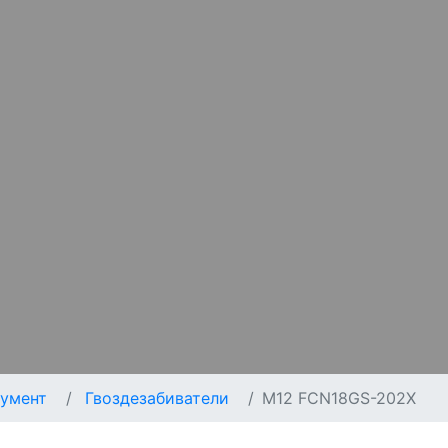
умент
Гвоздезабиватели
M12 FCN18GS-202X