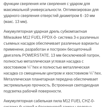
функции сверления или сверления с ударом для
максимальной универсальности. Оптимизирован для
ударного сверления отверстий диаметром 6 -10 мм
(макс. 13 мм).
Аккумуляторная ударная дрель субкомпактная
Milwaukee M12 FUEL FPDX-0-
с
истема 3-х различных
съемных насадок обеспечивает различные варианты
применени, разработан и построен бесщеточный
двигатель POWERSTATE. 13 мм бесключевой патрон,
полностью металлическая угловая насадка с
хвостовиком ¼˝ hex и полностью металлическая
насадка со смещенным центром и хвостовиком ¼˝ hex.
М
еталлическая планетарная передача обеспечивает
экстремальную прочность. Встроенная светодиодная
подсветка рабочей поверхности.
Аккумуляторная сабельная пила M12 FUEL CHZ-0-
с
истема быстрой и бесключевой замены полотна