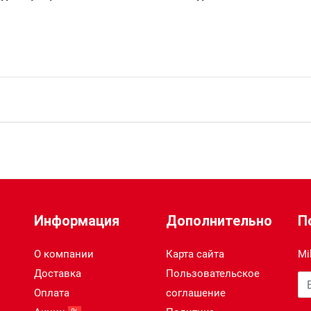
30
66
190
Информация
Дополнительно
П
Поставляется без аккумуляторов
О компании
Карта сайта
Mi
Доставка
Пользовательское
Ва
18
Оплата
соглашение