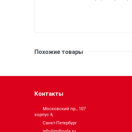
Вес:
Внутренний диаметр диска
Похожие товары
(мм):
Глубина реза (мм):
Диаметр диска (мм):
Контакты
Емкость аккумулятора (Ач):
Московский пр., 107
корпус 4,
Санкт-Петербург
Напряжение (В):
info@miltools.ru