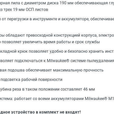
рная пила с диаметром диска 190 мм обеспечивающая глу
из трех 19 мм ОСП листов
 от перегрузки в инструменте и аккумуляторе, обеспечива
ы обладают превосходной конструкцией корпуса, электро
о позволяет увеличить время работы и срок службы
кладной крюк позволяет удобно и безопасно хранить инс
зволяет подключаться к Milwaukee® системе пылеудалени
ая подошва обеспечивает максимальную прочность
 подсветка рабочей поверхности
глубина реза в таком положении составляет 46 мм
истема: работает со всеми аккумуляторами Milwaukee® М
ядное устройство в комплект не входят!