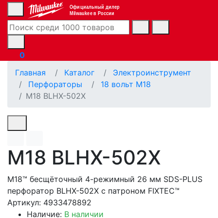
Официальный дилер
Milwaukee в России
0
Главная
Каталог
Электроинструмент
Перфораторы
18 вольт М18
M18 BLHX-502X
M18 BLHX-502X
M18™ бесщёточный 4-режимный 26 мм SDS-PLUS
перфоратор BLHX-502X с патроном FIXTEC™
Артикул: 4933478892
Наличие:
В наличии