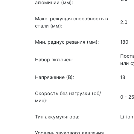
алюминии (мм):
Макс. режущая способность в
2.0
стали (мм):
Мин. радиус резания (мм):
180
Поста
Набор включён:
или 
Напряжение (В):
18
Скорость без нагрузки (об/
0 - 2
мин):
Тип аккумулятора:
Li-ion
Уровень звукового давления