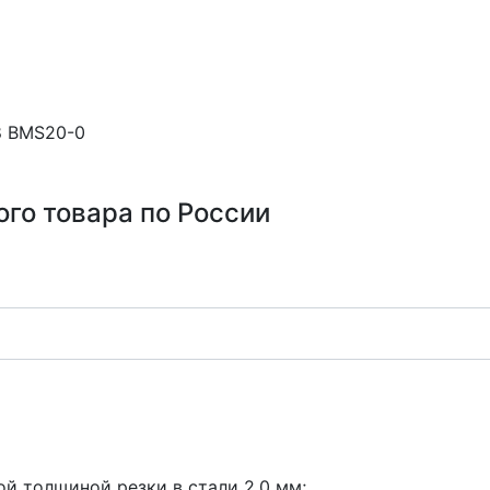
8 BMS20-0
ого товара по России
й толщиной резки в стали 2.0 мм;