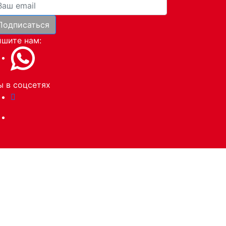
ша почта
Подписаться
и
шите нам:
 в соцсетях