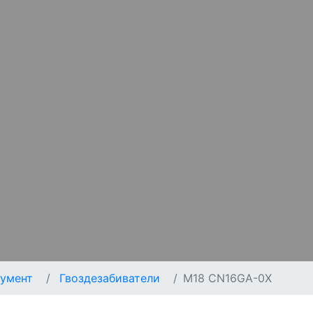
умент
Гвоздезабиватели
M18 CN16GA-0X