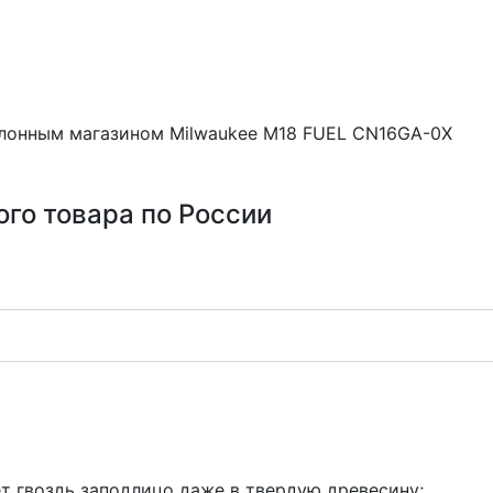
клонным магазином Milwaukee M18 FUEL CN16GA-0X
ого товара по России
т гвоздь заподлицо даже в твердую древесину;