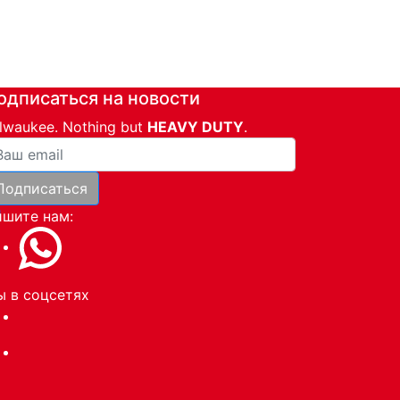
одписаться на новости
lwaukee. Nothing but
HEAVY DUTY
.
ша почта
Подписаться
и
шите нам:
 в соцсетях