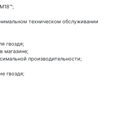
M18™;
минимальном техническом обслуживании
я гвоздя;
в магазине;
ксимальной производительности;
е гвоздя;