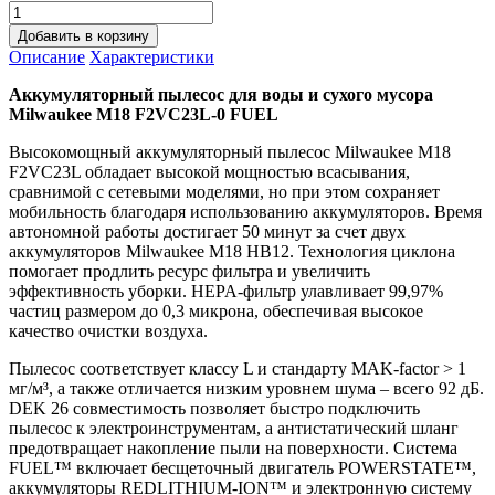
Добавить в корзину
Описание
Характеристики
Аккумуляторный пылесос для воды и сухого мусора
Milwaukee M18 F2VC23L-0 FUEL
Высокомощный аккумуляторный пылесос Milwaukee M18
F2VC23L обладает высокой мощностью всасывания,
сравнимой с сетевыми моделями, но при этом сохраняет
мобильность благодаря использованию аккумуляторов. Время
автономной работы достигает 50 минут за счет двух
аккумуляторов Milwaukee M18 HB12. Технология циклона
помогает продлить ресурс фильтра и увеличить
эффективность уборки. HEPA-фильтр улавливает 99,97%
частиц размером до 0,3 микрона, обеспечивая высокое
качество очистки воздуха.
Пылесос соответствует классу L и стандарту MAK-factor > 1
мг/м³, а также отличается низким уровнем шума – всего 92 дБ.
DEK 26 совместимость позволяет быстро подключить
пылесос к электроинструментам, а антистатический шланг
предотвращает накопление пыли на поверхности. Система
FUEL™ включает бесщеточный двигатель POWERSTATE™,
аккумуляторы REDLITHIUM-ION™ и электронную систему