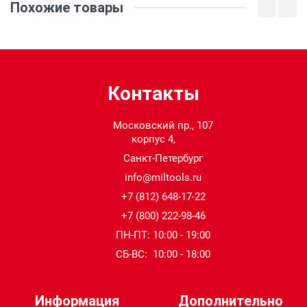
Похожие товары
(кг):
Макс. глубина
152
сверления (мм):
Контакты
Макс. диаметр бура
26
(мм):
Московский пр., 107
корпус 4,
Напряжение (В):
18
Санкт-Петербург
info@miltools.ru
Тип аккумулятора:
Li-ion
+7 (812) 648-17-22
+7 (800) 222-98-46
ПН-ПТ: 10:00 - 19:00
СБ-ВС: 10:00 - 18:00
Информация
Дополнительно