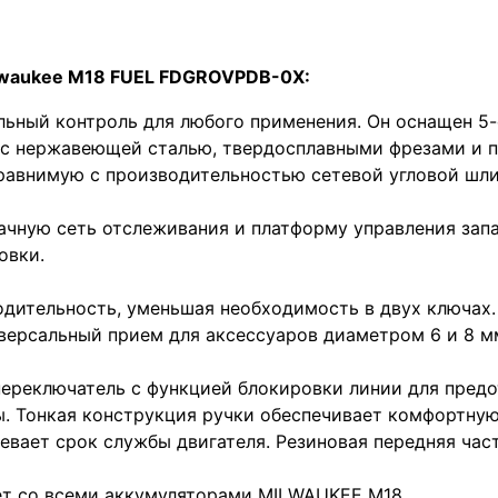
waukee M18 FUEL FDGROVPDB-0X:
льный контроль для любого применения. Он оснащен 5-
 с нержавеющей сталью, твердосплавными фрезами и 
сравнимую с производительностью сетевой угловой ш
ачную сеть отслеживания и платформу управления зап
овки.
дительность, уменьшая необходимость в двух ключах.
иверсальный прием для аксессуаров диаметром 6 и 8 м
реключатель с функцией блокировки линии для предот
ы. Тонкая конструкция ручки обеспечивает комфортну
евает срок службы двигателя. Резиновая передняя час
ет со всеми аккумуляторами MILWAUKEE M18.