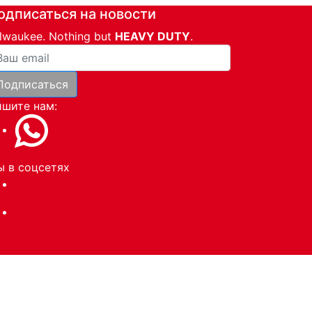
одписаться на новости
lwaukee. Nothing but
HEAVY DUTY
.
ша почта
Подписаться
и
шите нам:
 в соцсетях