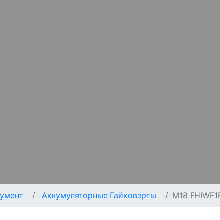
умент
Аккумуляторные Гайковерты
M18 FHIWF1