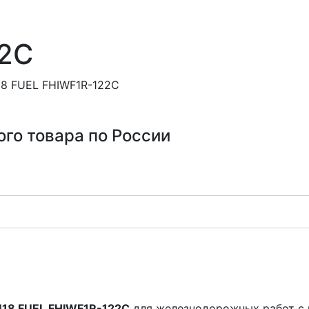
22С
18 FUEL FHIWF1R-122С
ого товара по России
M18 FUEL FHIWF1R-122С
для железнодорожных работ с