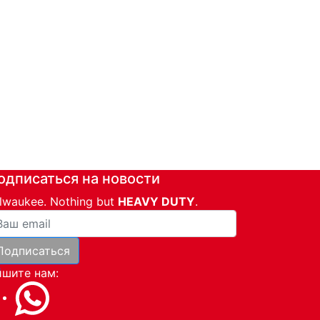
одписаться на новости
lwaukee. Nothing but
HEAVY DUTY
.
ша почта
Подписаться
и
шите нам: