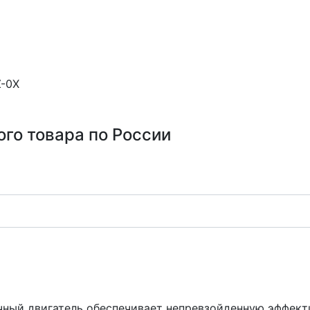
Z-0X
ого товара по России
ый двигатель обеспечивает непревзойденную эффекти