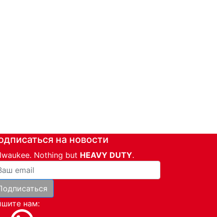
одписаться на новости
lwaukee. Nothing but
HEAVY DUTY
.
ша почта
Подписаться
и
шите нам: