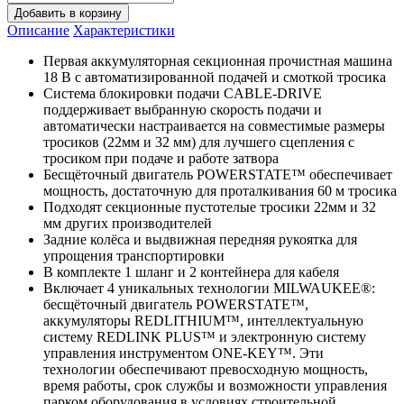
Добавить в корзину
Описание
Характеристики
Первая аккумуляторная секционная прочистная машина
18 В с автоматизированной подачей и смоткой тросика
Система блокировки подачи CABLE-DRIVE
поддерживает выбранную скорость подачи и
автоматически настраивается на совместимые размеры
тросиков (22мм и 32 мм) для лучшего сцепления с
тросиком при подаче и работе затвора
Бесщёточный двигатель POWERSTATE™ обеспечивает
мощность, достаточную для проталкивания 60 м тросика
Подходят секционные пустотелые тросики 22мм и 32
мм других производителей
Задние колёса и выдвижная передняя рукоятка для
упрощения транспортировки
В комплекте 1 шланг и 2 контейнера для кабеля
Включает 4 уникальных технологии MILWAUKEE®:
бесщёточный двигатель POWERSTATE™,
аккумуляторы REDLITHIUM™, интеллектуальную
систему REDLINK PLUS™ и электронную систему
управления инструментом ONE-KEY™. Эти
технологии обеспечивают превосходную мощность,
время работы, срок службы и возможности управления
парком оборудования в условиях строительной